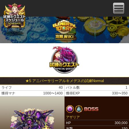
★5 アニバーサリーアルキメデスの試練Normal
ライフ
40
バトル数
1
獲得マナ
1000〜1400
獲得EXP
330〜350
アザリア
HP
300,000
攻撃
150