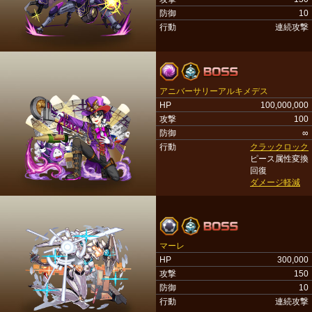
防御
10
行動
連続攻撃
アニバーサリーアルキメデス
HP
100,000,000
攻撃
100
防御
∞
行動
クラックロック
ピース属性変換
回復
ダメージ軽減
マーレ
HP
300,000
攻撃
150
防御
10
行動
連続攻撃