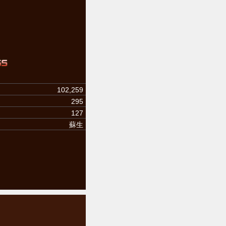
102,259
295
127
蘇生