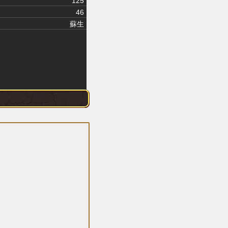
125
46
蘇生