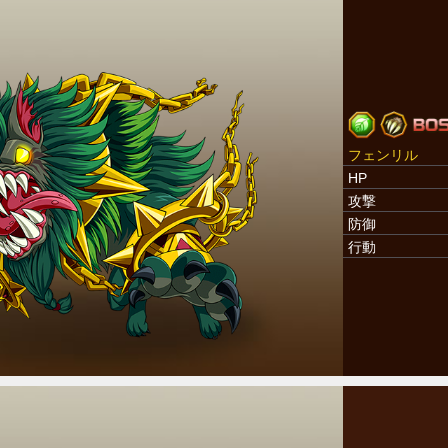
フェンリル
HP
攻撃
防御
行動