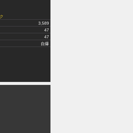
ク
3,589
47
47
自爆