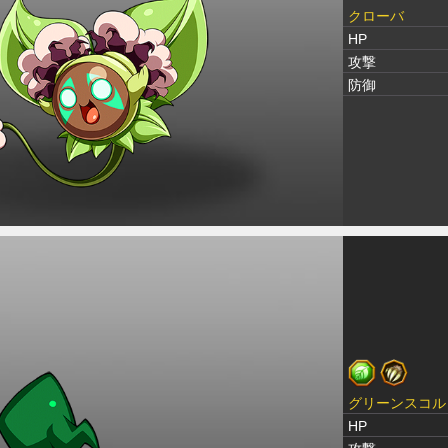
クローバ
HP
攻撃
防御
グリーンスコル
HP