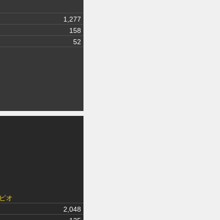
1,277
158
52
ピオ
2,048