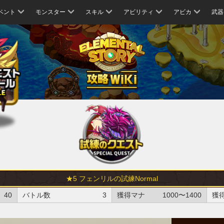
ベント
モンスター
スキル
アビリティ
アビカ
武器
★5 フェンリルの試練Normal
40
バトル数
3
獲得マナ
1000〜1400
獲得