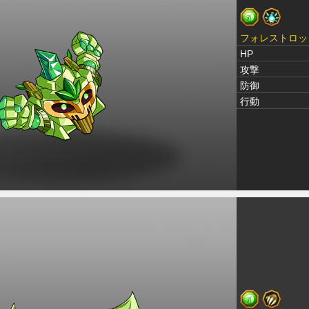
フォレストロッ
HP
攻撃
防御
行動