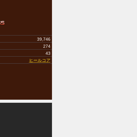
39,746
274
43
ヒールコア