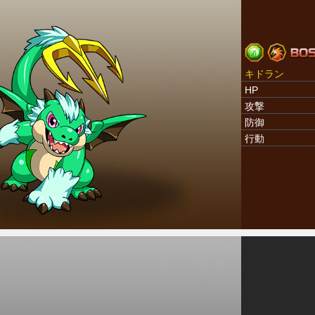
キドラン
HP
攻撃
防御
行動