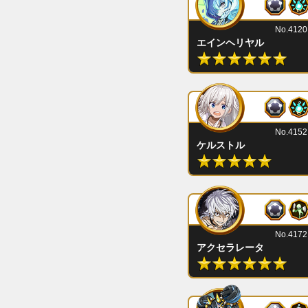
No.4120
エインヘリヤル
No.4152
ケルストル
No.4172
アクセラレータ