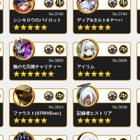
No.3740
No.3784
シンキロウのパイロット
ディア&タルト&マーハ
No.3805
No.3806
無の七元徳チャリティー
アイリム
No.3814
No.3838
r.)
ファウスト(STRIVEver.)
記録者ヒストリア