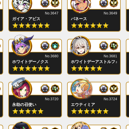
No.3647
No.3649
ガイア・アビス
パネース
No.3680
No.3681
ホワイトデーノクス
ホワイトデーアストルフォ
No.3720
No.3724
永劫の召使い
エウティミア