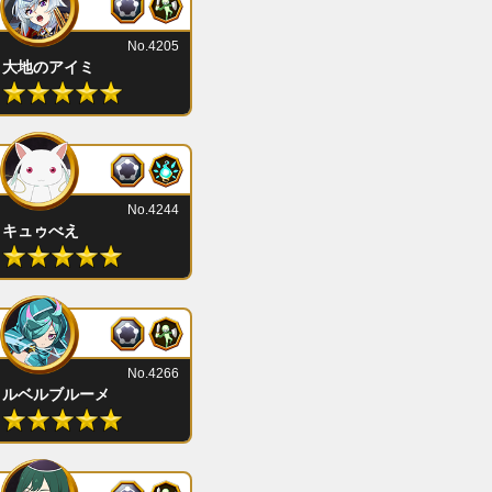
No.4205
大地のアイミ
No.4244
キュゥべえ
No.4266
ルベルブルーメ