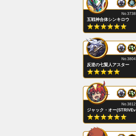
No.3738
五戦神合体シンキロウ
No.3804
反逆の七賢人アスター
No.3812
ジャック・オー(STRIVEve