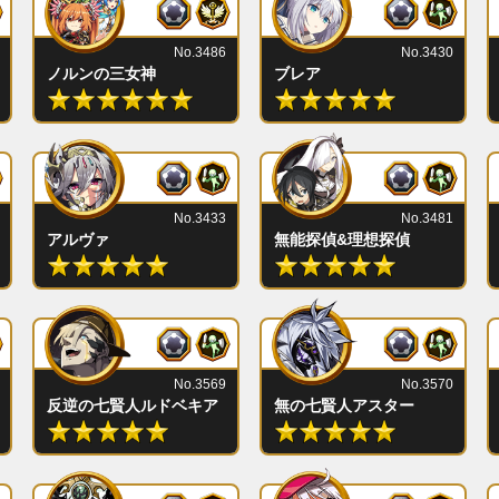
No.3486
No.3430
ノルンの三女神
ブレア
No.3433
No.3481
アルヴァ
無能探偵&理想探偵
No.3569
No.3570
反逆の七賢人ルドベキア
無の七賢人アスター