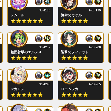
No.4185
No.4199
レムール
翔拳のカケル
No.4207
No.4208
包囲射撃のエルメス
迎撃のフィアット
No.4246
No.4265
マカロン
ロコムジカ