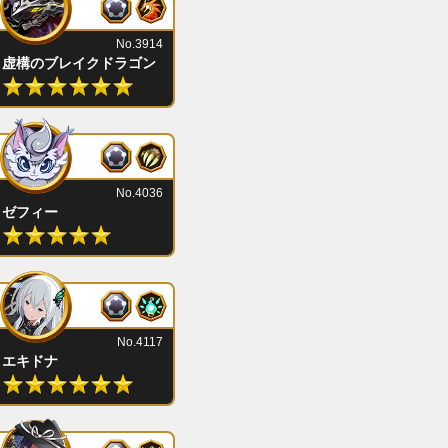
No.3914
虚構のブレイクドラゴン
No.4036
ゼフィー
No.4117
エキドナ