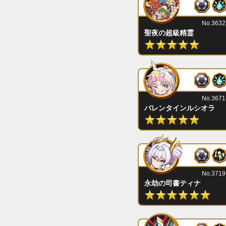
No.3632
聖夜の超級精霊
No.3671
バレンタインルシオラ
No.3719
永劫の司書ティナ