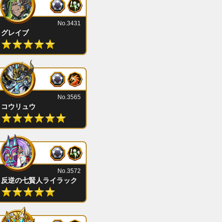
No.3431
グレイブ
No.3565
コウリュウ
No.3572
反逆の七賢人ライラック