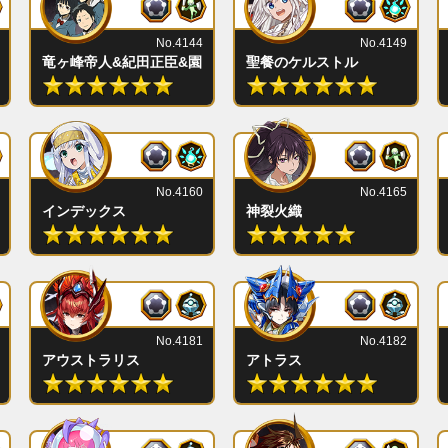
No.4144
No.4149
竜ヶ峰帝人&紀田正臣&園原杏里
聖餐のケルストル
No.4160
No.4165
インデックス
神裂火織
No.4181
No.4182
アウストラリス
アトラス