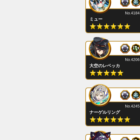
No.4184
ミュー
No.4206
大空のレベッカ
No.4245
ナーゲルリング