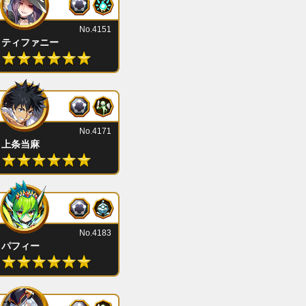
No.4151
ティファニー
No.4171
上条当麻
No.4183
パフィー