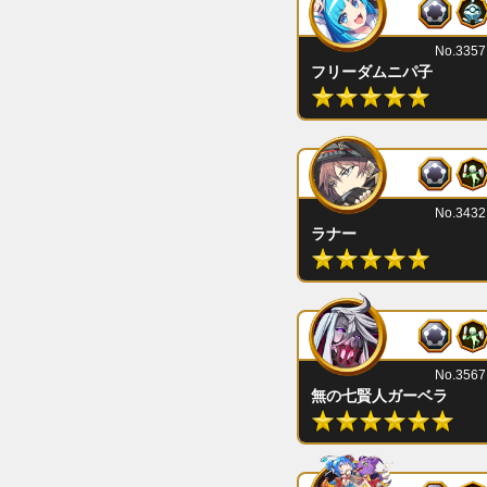
No.3357
フリーダムニパ子
No.3432
ラナー
No.3567
無の七賢人ガーベラ