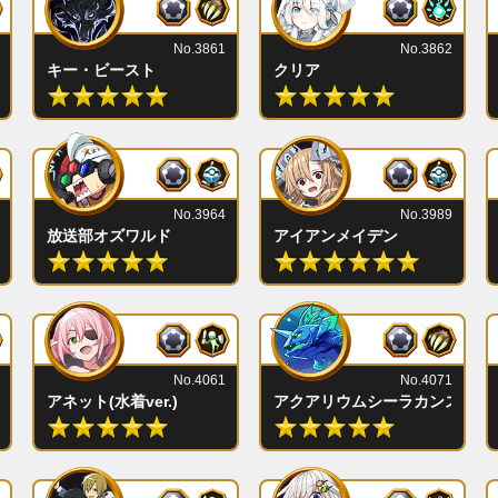
No.3861
No.3862
キー・ビースト
クリア
No.3964
No.3989
放送部オズワルド
アイアンメイデン
No.4061
No.4071
アネット(水着ver.)
アクアリウムシーラカンス