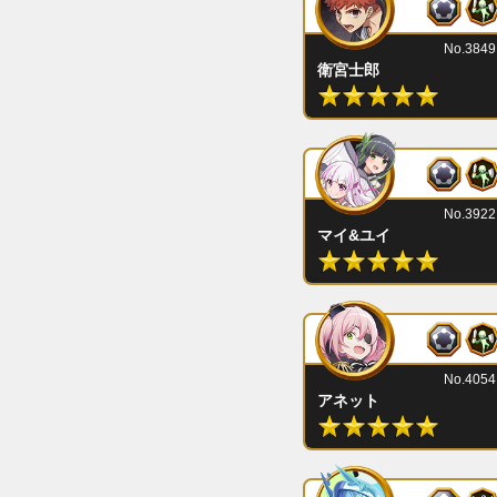
No.3849
衛宮士郎
No.3922
マイ&ユイ
No.4054
アネット