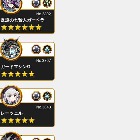
No.3802
反逆の七賢人ガーベラ
No.3807
ガードマシンΩ
No.3843
レーツェル